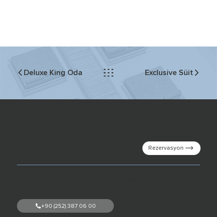
Exclusive Süit
Deluxe King Oda
Yerinizi ayırın.
Rezervasyon
Gündoğan Mh. Kızılburun Cd. No:72 Bodrum,
Muğla, Türkiye
+90 (252) 387 06 00