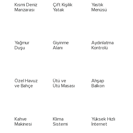
Kısmi Deniz
Çift Kişilik
Yastık
Manzarası
Yatak
Menüsü
Yağmur
Giyinme
Aydınlatma
Duşu
Alanı
Kontrolü
Özel Havuz
Ütü ve
Ahşap
ve Bahçe
Ütü Masası
Balkon
Kahve
Klima
Yüksek Hızlı
Makinesi
Sistemi
İnternet