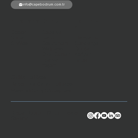
info@capebodrum.com.tr
Konaklama
Deneyim
Hakkımızd
a
Odalar
Cape ve
Suitler
Deniz
Hikayemiz
C Villas
Gastronomi
Concierge
Wellness
Ödüller
Özel Günler
Kariyer
Ege ve
İletişim
Yaşam
Gizlilik Politikası
Reklam ve Çerez Politikası
Mesafeli Satış Sözleşmesi
Cape Bodrum © Tüm Hakları
Saklıdır