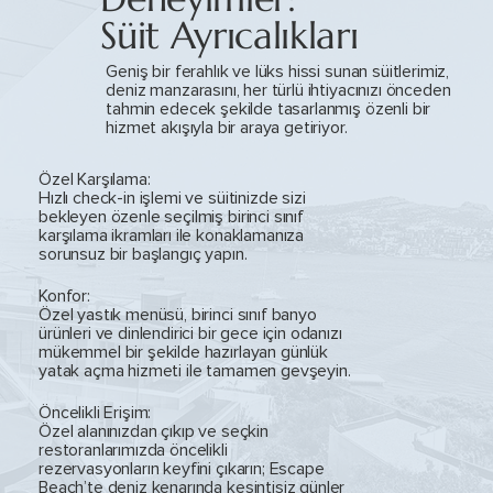
Süit Ayrıcalıkları
Geniş bir ferahlık ve lüks hissi sunan süitlerimiz,
deniz manzarasını, her türlü ihtiyacınızı önceden
tahmin edecek şekilde tasarlanmış özenli bir
hizmet akışıyla bir araya getiriyor.
Özel Karşılama:
Hızlı check-in işlemi ve süitinizde sizi
bekleyen özenle seçilmiş birinci sınıf
karşılama ikramları ile konaklamanıza
sorunsuz bir başlangıç yapın.
Konfor:
Özel yastık menüsü, birinci sınıf banyo
ürünleri ve dinlendirici bir gece için odanızı
mükemmel bir şekilde hazırlayan günlük
yatak açma hizmeti ile tamamen gevşeyin.
Öncelikli Erişim:
Özel alanınızdan çıkıp ve seçkin
restoranlarımızda öncelikli
rezervasyonların keyfini çıkarın; Escape
Beach’te deniz kenarında kesintisiz günler