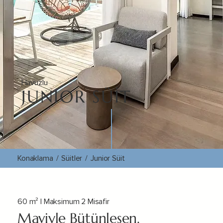
Havuzlu
JUNIOR SÜİT
Konaklama
/
Süitler
/
Junior Süit
60 m² | Maksimum 2 Misafir
Maviyle Bütünleşen,